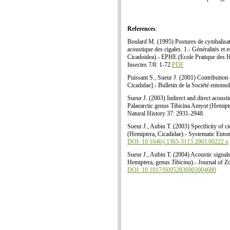
References
:
Boulard M. (1995) Postures de cymbalisatio
acoustique des cigales. 1.- Généralités e
Cicadoidea).- EPHE (Ecole Pratique des Ha
Insectes 7/8: 1-72.
PDF
Puissant S., Sueur J. (2001) Contribution 
Cicadidae].- Bulletin de la Société entom
Sueur J. (2003) Indirect and direct acousti
Palaearctic genus Tibicina Amyot (Hemipt
Natural History 37: 2931-2948.
Sueur J., Aubin T. (2003) Specificity of c
(Hemiptera, Cicadidae).- Systematic Ento
DOI: 10.1046/j.1365-3113.2003.00222.x
Sueur J., Aubin T. (2004) Acoustic signals
Hemiptera, genus
Tibicina
).- Journal of 
DOI: 10.1017/S0952836903004680