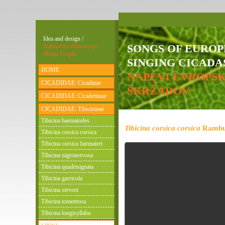
Idea and design /
SONGS OF EURO
Zamisel in oblikovanje:
Matija Gogala
SINGING CICADAS
HOME
NAPEVI EVROPS
CICADIDAE: Cicadinae
ŠKRŽADOV
CICADIDAE: Cicadettinae
CICADIDAE: Tibicininae
Tibicina haematodes
Tibicina corsica corsica
Rambur
Tibicina corsica corsica
Tibicina corsica fairmairei
Tibicina nigronervosa
Tibicina quadrisignata
Tibicina garricola
Tibicina steveni
Tibicina tomentosa
Tibicina longisyllaba