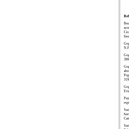
Ref
Bou
aco
Cic
Ins
Gog
N.F
Gog
399
Gog
abo
Pop
319
Gog
Evi
Pui
esp
Sue
hae
Can
Sue