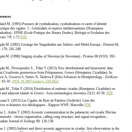
erences
:
lard M. (1995) Postures de cymbalisation, cymbalisations et cartes d’identité
ustique des cigales. 1.- Généralités et espèces méditerranéenes (Homoptera
adoidea).- EPHE (Ecole Pratique des Hautes Etudes), Biologie et Evolution des
ectes 7/8: 1-72.
PDF
ala M. (2002) Gesänge der Singzikaden aus Südost- und Mittel-Europa.- Denisia 04,
. 176: 241-248.
ala M. (1998) Singing cicadas of Slovenia (in Slovenian).- Proteus 60 (9/10): 392-
.
ala M., Drosopoulos S., Trilar T. (2013) New distributional and bioacoustic data
ut
Cicadivetta goumenissa
from Peloponnese, Greece (Hemiptera, Cicadidae). In:
ov A, Grozeva S, Simov N, Tasheva E (Eds) Advances in Hemipterology.- ZooKeys
: 83–91.
DOI: 10.3897/zookeys.319.4452
ala M., Trilar T. (2014) Distribution of endemic cicadas (Hemiptera: Cicadidae) on
a and adjacent islands in Greece.- Acta entomologica slovenica 22(1): 45-58.
PDF
ssant S. (2012) Les Cigales du Bois de Païolive (Ardèche). Liste des
èces et données éco-éthologiques.- Rapport WWF, Marseille
PDF
ur J., Aubin T. (2002) Acoustic communication in the palaearctic red cicada
Tibicina
matodes
: chorus organisation, calling song structure, and signal recognition.-
adian Journal of Zoology 80: 126-136.
ur J. (2003) Indirect and direct acoustic aggression in cicadas: first observations in the