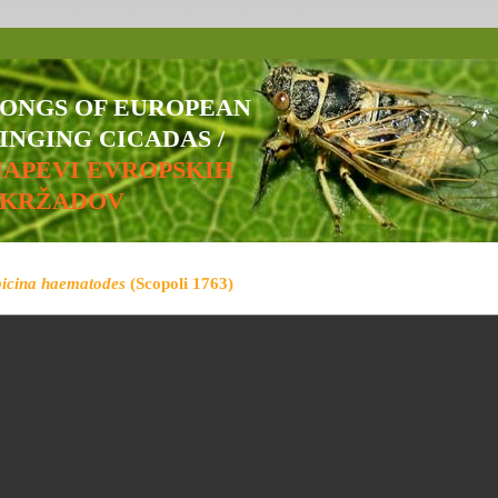
SONGS OF EUROPEAN
INGING CICADAS /
NAPEVI EVROPSKIH
ŠKRŽADOV
bicina haematodes
(Scopoli 1763)