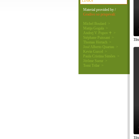
LINKS
Material provided by /
Gradivo so prispevali:
Michel Boulard >
Matija Gogala >
Andrej V. Popov ♰ >
Stéphane Puissant >
Tib
Thomas Hertach >
José Alberto Quartau >
Kevin Gurcel >
Paula Cristina Simões >
Jérôme Sueur >
Tomi Trilar >
Tib