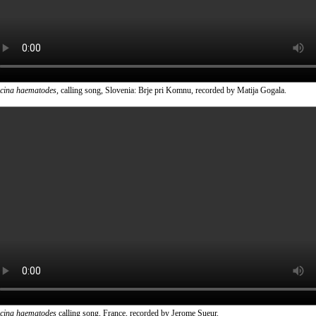
icina haematodes
, calling song, Slovenia: Brje pri Komnu, recorded by Matija Gogala.
icina haematodes
calling song, France, recorded by Jerome Sueur.