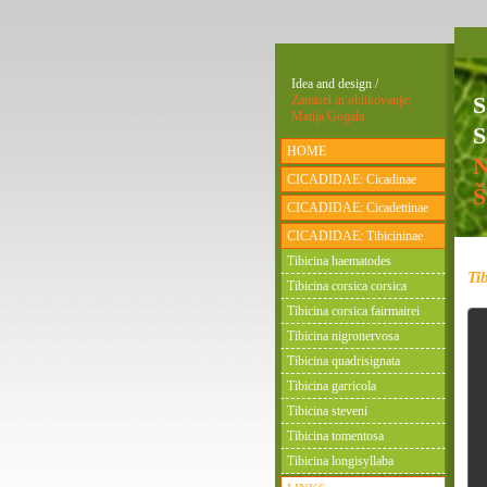
Idea and design /
Zamisel in oblikovanje:
Matija Gogala
S
HOME
CICADIDAE: Cicadinae
CICADIDAE: Cicadettinae
CICADIDAE: Tibicininae
Tibicina haematodes
Ti
Tibicina corsica corsica
Tibicina corsica fairmairei
Tibicina nigronervosa
Tibicina quadrisignata
Tibicina garricola
Tibicina steveni
Tibicina tomentosa
Tibicina longisyllaba