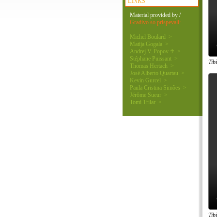
LINKS
Material provided by /
Gradivo so prispevali:
Michel Boulard >
Matija Gogala >
Andrej V. Popov ♰ >
Stéphane Puissant >
Tib
Thomas Hertach >
José Alberto Quartau >
Kevin Gurcel >
Paula Cristina Simões >
Jérôme Sueur >
Tomi Trilar >
Tib