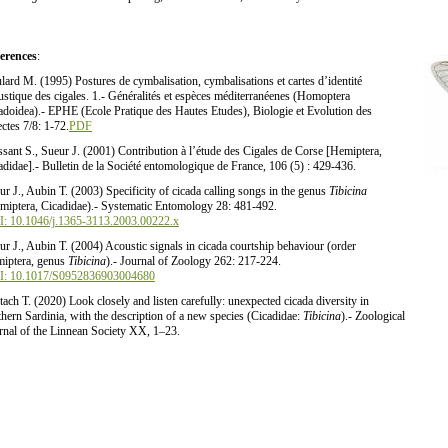
erences
:
lard M. (1995) Postures de cymbalisation, cymbalisations et cartes d’identité
ustique des cigales. 1.- Généralités et espèces méditerranéenes (Homoptera
adoidea).- EPHE (Ecole Pratique des Hautes Etudes), Biologie et Evolution des
ectes 7/8: 1-72.
PDF
ssant S., Sueur J. (2001) Contribution à l’étude des Cigales de Corse [Hemiptera,
adidae].- Bulletin de la Société entomologique de France, 106 (5) : 429-436.
ur J., Aubin T. (2003) Specificity of cicada calling songs in the genus
Tibicina
miptera, Cicadidae).- Systematic Entomology 28: 481-492.
: 10.1046/j.1365-3113.2003.00222.x
ur J., Aubin T. (2004) Acoustic signals in cicada courtship behaviour (order
iptera, genus
Tibicina
).- Journal of Zoology 262: 217-224.
: 10.1017/S0952836903004680
tach T. (2020) Look closely and listen carefully: unexpected cicada diversity in
thern Sardinia, with the description of a new species (Cicadidae:
Tibicina
).- Zoological
rnal of the Linnean Society XX, 1–23.