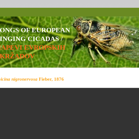
SONGS OF EUROPEAN
INGING CICADAS /
NAPEVI EVROPSKIH
ŠKRŽADOV
bicina nigronervosa
Fieber, 1876