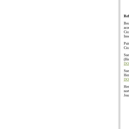
Ref
Bou
aco
Cic
Ins
Pui
Cic
Sue
(He
DOI
Sue
Hem
DOI
Her
nor
Jou