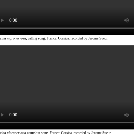
icina nigronervosa
, calling song, France: Corsica, recorded by Jerome Sueur.
icina nigronervosa
courtship song, France: Corsica, recorded by Jerome Sueur.