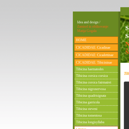
Idea and design /
Zamisel in oblikovanje:
Matija Gogala
S
HOME
CICADIDAE: Cicadinae
CICADIDAE: Cicadettinae
CICADIDAE: Tibicininae
Tibicina haematodes
Ti
Tibicina corsica corsica
Tibicina corsica fairmairei
Tibicina nigronervosa
Tibicina quadrisignata
Tibicina garricola
Tibicina steveni
Tibicina tomentosa
Tibicina longisyllaba