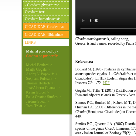
- Cicadatra glycyrrhizae
Cicadatra icari
Cicadatra karpathosensis
CICADIDAE: Cicadettinae
CICADIDAE: Tibicininae
Cicada mordoganensis
, calling song,
LINKS
Greece: island Samos, recorded by Paula 
Material provided by /
Gradivo so prispevali:
References:
Michel Boulard >
Boulard M. (1995) Postures de cymbalisatio
Matija Gogala >
acoustique des cigales. 1.- Généralités e
Andrej V. Popov ♰ >
Cicadoidea).- EPHE (Ecole Pratique des Ha
Stéphane Puissant >
Insectes 7/8: 1-72.
PDF
Thomas Hertach >
José Alberto Quartau >
Gogala M., Trilar T. (2014) Distribution 
Kevin Gurcel >
Evia and adjacent islands in Greece.- Act
Paula Cristina Simões >
Jérôme Sueur >
Simoes P.C., Boulard M., Rebelo M.T., D
Tomi Trilar >
Quartau J.A. (2000) Differences in the mal
Cicada
(Hemiptera: Cicadoidea) in Greece
440.
Simões P.C., Quartau J.A. (2007) Distribut
species of the genus
Cicada
Linnaeus, 175
area.- Italian Journal of Zoology 75(2): 1