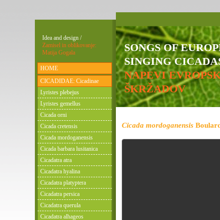
Idea and design /
SONGS OF EURO
Zamisel in oblikovanje:
Matija Gogala
SINGING CICADAS
HOME
NAPEVI EVROPS
CICADIDAE: Cicadinae
ŠKRŽADOV
Lyristes plebejus
Lyristes gemellus
Cicada orni
Cicada mordoganensis
Boulard
Cicada cretensis
Cicada mordoganensis
Cicada barbara lusitanica
Cicadatra atra
Cicadatra hyalina
Cicadatra platyptera
Cicadatra persica
Cicadatra querula
Cicadatra alhageos