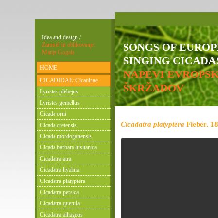
Idea and design /
SONGS OF EURO
Zamisel in oblikovanje:
Matija Gogala
SINGING CICADAS
HOME
NAPEVI EVROPS
CICADIDAE: Cicadinae
ŠKRŽADOV
Lyristes plebejus
Lyristes gemellus
Cicada orni
Cicadatra platyptera
Fieber, 1
Cicada cretensis
Cicada mordoganensis
Cicada barbara lusitanica
Cicadatra atra
Cicadatra hyalina
Cicadatra platyptera
Cicadatra persica
Cicadatra querula
Cicadatra alhageos