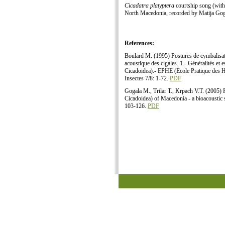
Cicadatra platyptera
courtship song (with
North Macedonia, recorded by Matija Gog
References:
Boulard M. (1995) Postures de cymbalisatio
acoustique des cigales. 1.- Généralités e
Cicadoidea).- EPHE (Ecole Pratique des Ha
Insectes 7/8: 1-72.
PDF
Gogala M., Trilar T., Krpach V.T. (2005)
Cicadoidea) of Macedonia - a bioacoustic 
103-126.
PDF