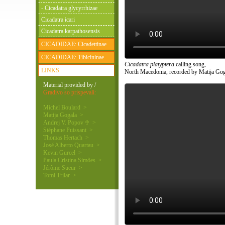
- Cicadatra glycyrrhizae
Cicadatra icari
Cicadatra karpathosensis
CICADIDAE: Cicadettinae
CICADIDAE: Tibicininae
Cicadatra platyptera
calling song,
LINKS
North Macedonia, recorded by Matija Gog
Material provided by /
Gradivo so prispevali:
Michel Boulard >
Matija Gogala >
Andrej V. Popov ♰ >
Stéphane Puissant >
Thomas Hertach >
José Alberto Quartau >
Kevin Gurcel >
Paula Cristina Simões >
Jérôme Sueur >
Tomi Trilar >