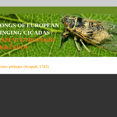
SONGS OF EUROPEAN
INGING CICADAS /
NAPEVI EVROPSKIH
ŠKRŽADOV
ristes plebejus
(Scopoli, 1763)