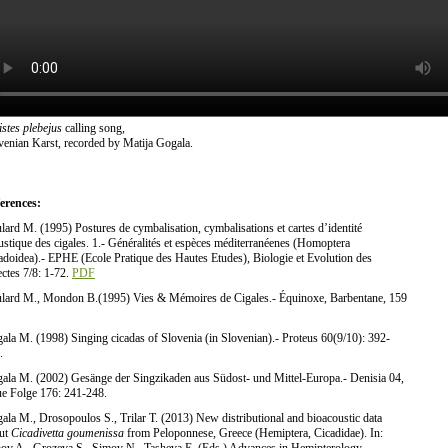
istes plebejus
calling song,
venian Karst, recorded by Matija Gogala.
erences:
lard M. (1995) Postures de cymbalisation, cymbalisations et cartes d’identité
ustique des cigales. 1.- Généralités et espèces méditerranéenes (Homoptera
adoidea).- EPHE (Ecole Pratique des Hautes Etudes), Biologie et Evolution des
ectes 7/8: 1-72.
PDF
lard M., Mondon B.(1995) Vies & Mémoires de Cigales.- Équinoxe, Barbentane, 159
ala M. (1998) Singing cicadas of Slovenia (in Slovenian).- Proteus 60(9/10): 392-
.
ala M. (2002) Gesänge der Singzikaden aus Südost- und Mittel-Europa.- Denisia 04,
e Folge 176: 241-248.
ala M., Drosopoulos S., Trilar T. (2013) New distributional and bioacoustic data
ut
Cicadivetta goumenissa
from Peloponnese, Greece (Hemiptera, Cicadidae). In: