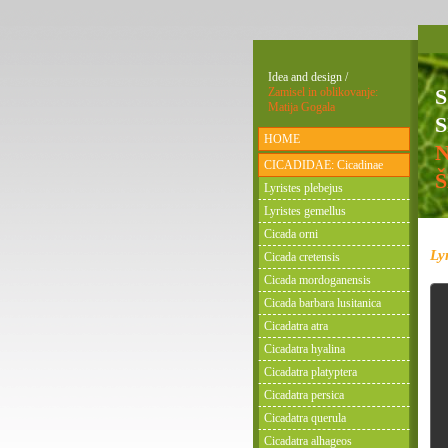
Idea and design /
Zamisel in oblikovanje:
Matija Gogala
S
HOME
CICADIDAE: Cicadinae
Lyristes plebejus
Lyristes gemellus
Cicada orni
Ly
Cicada cretensis
Cicada mordoganensis
Cicada barbara lusitanica
Cicadatra atra
Cicadatra hyalina
Cicadatra platyptera
Cicadatra persica
Cicadatra querula
Cicadatra alhageos