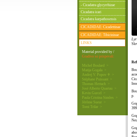
- Cicadatra glycyrrhizae
Cicadatra icari
Cicadatra karpathosensis
CICADIDAE: Cicadettinae
CICADIDAE: Tibicininae
Lyr
LINKS
Slo
Material provided by /
Gradivo so prispevali:
Ref
Michel Boulard >
Bou
Matija Gogala >
aco
Andrej V. Popov ♰ >
Cic
Stéphane Puissant >
Ins
Thomas Hertach >
José Alberto Quartau >
Bou
Kevin Gurcel >
p.
Paula Cristina Simões >
Jérôme Sueur >
Gog
Tomi Trilar >
399
Gog
Neu
Gog
abo