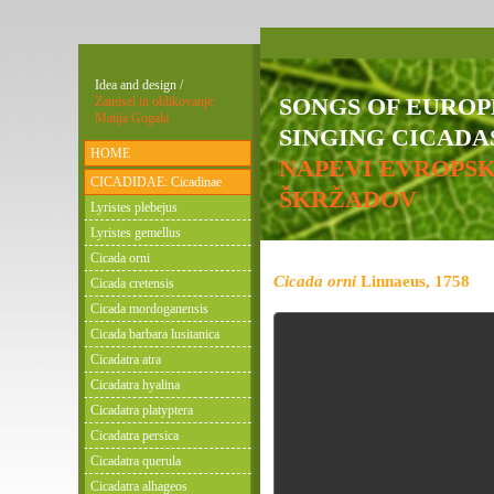
Idea and design /
SONGS OF EURO
Zamisel in oblikovanje:
Matija Gogala
SINGING CICADAS
HOME
NAPEVI EVROPS
CICADIDAE: Cicadinae
ŠKRŽADOV
Lyristes plebejus
Lyristes gemellus
Cicada orni
Cicada orni
Linnaeus, 1758
Cicada cretensis
Cicada mordoganensis
Cicada barbara lusitanica
Cicadatra atra
Cicadatra hyalina
Cicadatra platyptera
Cicadatra persica
Cicadatra querula
Cicadatra alhageos