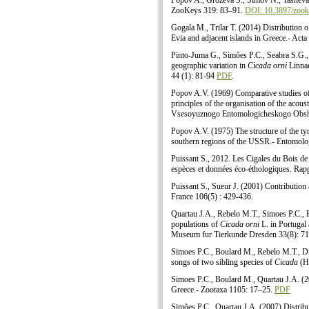
Popov A., Grozeva S., Simov N., Tasheva
ZooKeys 319: 83–91.
DOI: 10.3897/zook
Gogala M., Trilar T. (2014) Distribution 
Evia and adjacent islands in Greece.- Act
Pinto-Juma G., Simões P.C., Seabra S.G.,
geographic variation in
Cicada orni
Linnae
44 (1): 81-94
PDF
.
Popov A.V. (1969) Comparative studies o
principles of the organisation of the acou
Vsesoyuznogo Entomologicheskogo Obshc
Popov A.V. (1975) The structure of the tym
southern regions of the USSR.- Entomol
Puissant S., 2012. Les Cigales du Bois de 
espèces et données éco-éthologiques. Ra
Puissant S., Sueur J. (2001) Contribution 
France 106(5) : 429-436.
Quartau J.A., Rebelo M.T., Simoes P.C., 
populations of
Cicada orni
L. in Portugal
Museum fur Tierkunde Dresden 33(8): 71
Simoes P.C., Boulard M., Rebelo M.T., Dr
songs of two sibling species of
Cicada
(He
Simoes P.C., Boulard M., Quartau J.A. (2
Greece.- Zootaxa 1105: 17–25.
PDF
Simões P.C., Quartau J.A. (2007) Distribut