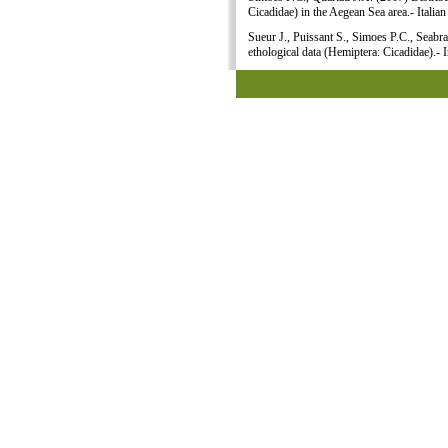
Cicadidae) in the Aegean Sea area.- Italia
Sueur J., Puissant S., Simoes P.C., Seabra
ethological data (Hemiptera: Cicadidae).- 