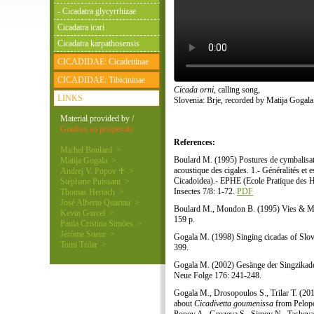
- Cicadatra glycyrrhizae
Cicadatra icari
Cicadatra karpathosensis
CICADIDAE: Cicadettinae
CICADIDAE: Tibicininae
Cicada orni
, calling song,
LINKS
Slovenia: Brje, recorded by Matija Gogala
Material provided by /
Gradivo so prispevali:
References:
Michel Boulard >
Boulard M. (1995) Postures de cymbalisatio
Matija Gogala >
acoustique des cigales. 1.- Généralités e
Andrej V. Popov ♰ >
Cicadoidea).- EPHE (Ecole Pratique des Ha
Stéphane Puissant >
Insectes 7/8: 1-72.
PDF
Thomas Hertach >
José Alberto Quartau >
Boulard M., Mondon B. (1995) Vies & Mé
Kevin Gurcel >
159 p.
Paula Cristina Simões >
Jérôme Sueur >
Gogala M. (1998) Singing cicadas of Slove
Tomi Trilar >
399.
Gogala M. (2002) Gesänge der Singzikade
Neue Folge 176: 241-248.
Gogala M., Drosopoulos S., Trilar T. (201
about
Cicadivetta goumenissa
from Pelopo