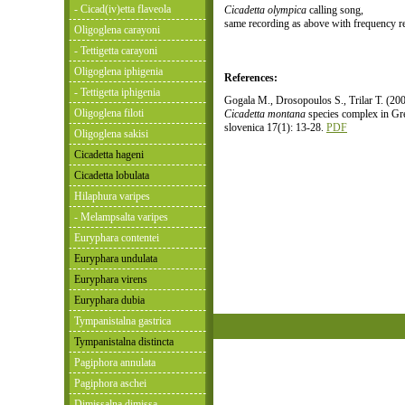
- Cicad(iv)etta flaveola
Cicadetta olympica
calling song,
same recording as above with frequency r
Oligoglena carayoni
- Tettigetta carayoni
Oligoglena iphigenia
References:
- Tettigetta iphigenia
Gogala M., Drosopoulos S., Trilar T. (20
Oligoglena filoti
Cicadetta montana
species complex in Gre
slovenica 17(1): 13-28.
PDF
Oligoglena sakisi
Cicadetta hageni
Cicadetta lobulata
Hilaphura varipes
- Melampsalta varipes
Euryphara contentei
Euryphara undulata
Euryphara virens
Euryphara dubia
Tympanistalna gastrica
Tympanistalna distincta
Pagiphora annulata
Pagiphora aschei
Dimissalna dimissa