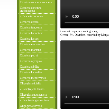
Cicadetta concinna concinna
Cicadetta concinna
arachnocepta
- Cicadetta podolica
Cicadetta dirfica
Cicadetta fangoana
Cicadetta olympica
calling song,
Cicadetta hannekeae
Greece: Mt. Olymbos, recorded by Matija
Cicadetta kissavi
Cicadetta macedonica
Cicadetta montana
Cicadetta petryi
Cicadetta olympica
Cicadetta sibillae
Cicadetta karandila
Cicadetta mediterranea
Oligoglena tibialis
- Cicad(iv)etta tibialis
Oligoglena goumenissa
- Cicadivetta goumenissa
Oligoglena flaveola