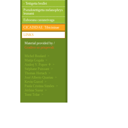
- Tettigetta brullei
Pseudotettigetta melanophrys
leunami
Euboeana castaneivaga
CICADIDAE: Tibicininae
LINKS
Material provided by /
Gradivo so prispevali:
Michel Boulard >
Matija Gogala >
Andrej V. Popov ♰ >
Stéphane Puissant >
Thomas Hertach >
José Alberto Quartau >
Kevin Gurcel >
Paula Cristina Simões >
Jérôme Sueur >
Tomi Trilar >