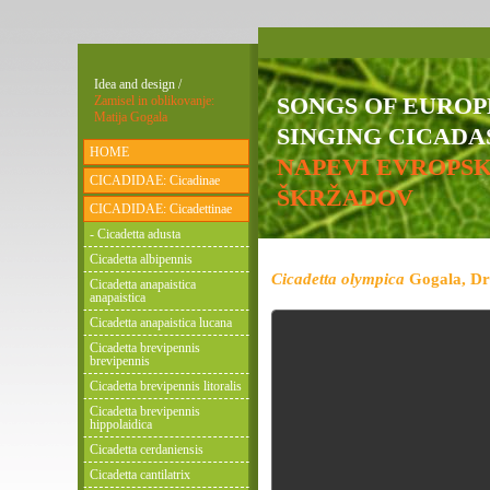
Idea and design /
SONGS OF EURO
Zamisel in oblikovanje:
Matija Gogala
SINGING CICADAS
HOME
NAPEVI EVROPS
CICADIDAE: Cicadinae
ŠKRŽADOV
CICADIDAE: Cicadettinae
- Cicadetta adusta
Cicadetta albipennis
Cicadetta olympica
Gogala, Dro
Cicadetta anapaistica
anapaistica
Cicadetta anapaistica lucana
Cicadetta brevipennis
brevipennis
Cicadetta brevipennis litoralis
Cicadetta brevipennis
hippolaidica
Cicadetta cerdaniensis
Cicadetta cantilatrix