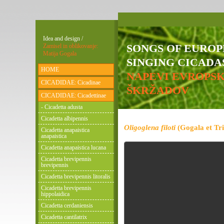
Idea and design /
SONGS OF EURO
Zamisel in oblikovanje:
Matija Gogala
SINGING CICADAS
HOME
NAPEVI EVROPS
CICADIDAE: Cicadinae
ŠKRŽADOV
CICADIDAE: Cicadettinae
- Cicadetta adusta
Cicadetta albipennis
Oligoglena filoti
(Gogala et Tri
Cicadetta anapaistica
anapaistica
Cicadetta anapaistica lucana
Cicadetta brevipennis
brevipennis
Cicadetta brevipennis litoralis
Cicadetta brevipennis
hippolaidica
Cicadetta cerdaniensis
Cicadetta cantilatrix