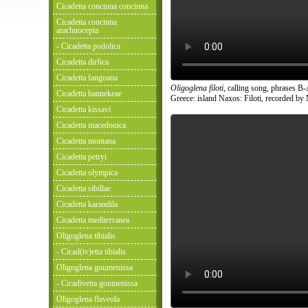
Cicadetta concinna concinna
Cicadetta concinna
arachnocepta
- Cicadetta podolica
Cicadetta dirfica
Cicadetta fangoana
Oligoglena filoti
, calling song, phrases B
Cicadetta hannekeae
Greece: island Naxos: Filoti, recorded by
Cicadetta kissavi
Cicadetta macedonica
Cicadetta montana
Cicadetta petryi
Cicadetta olympica
Cicadetta sibillae
Cicadetta karandila
Cicadetta mediterranea
Oligoglena tibialis
- Cicad(iv)etta tibialis
Oligoglena goumenissa
- Cicadivetta goumenissa
Oligoglena flaveola