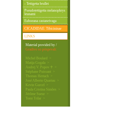
- Tettigetta brullei
Pseudotettigetta melanophrys
leunami
Euboeana castaneivaga
CICADIDAE: Tibicininae
LINKS
Material provided by /
Gradivo so prispevali:
Michel Boulard >
Matija Gogala >
Andrej V. Popov ♰ >
Stéphane Puissant >
Thomas Hertach >
José Alberto Quartau >
Kevin Gurcel >
Paula Cristina Simões >
Jérôme Sueur >
Tomi Trilar >