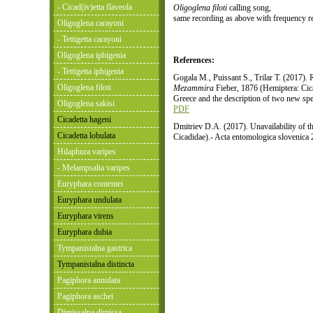
- Cicad(iv)etta flaveola
Oligoglena filoti
calling song,
same recording as above with frequency r
Oligoglena carayoni
- Tettigetta carayoni
Oligoglena iphigenia
References:
- Tettigetta iphigenia
Gogala M., Puissant S., Trilar T. (2017).
Oligoglena filoti
Mezammira
Fieber, 1876 (Hemiptera: Cica
Greece and the description of two new spe
Oligoglena sakisi
PDF
Cicadetta hageni
Dmitriev D.A. (2017). Unavailability of 
Cicadetta lobulata
Cicadidae).- Acta entomologica slovenica
Hilaphura varipes
- Melampsalta varipes
Euryphara contentei
Euryphara undulata
Euryphara virens
Euryphara dubia
Tympanistalna gastrica
Tympanistalna distincta
Pagiphora annulata
Pagiphora aschei
Dimissalna dimissa