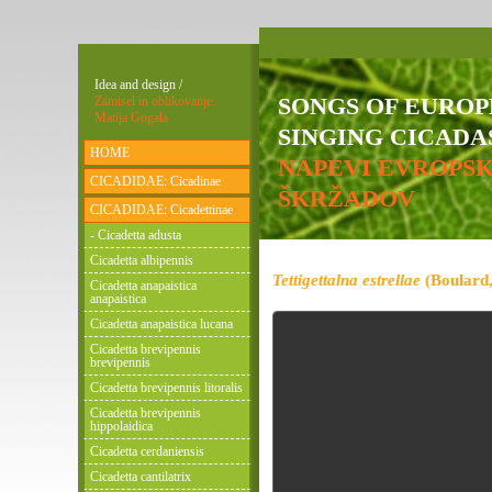
Idea and design /
SONGS OF EURO
Zamisel in oblikovanje:
Matija Gogala
SINGING CICADAS
HOME
NAPEVI EVROPS
CICADIDAE: Cicadinae
ŠKRŽADOV
CICADIDAE: Cicadettinae
- Cicadetta adusta
Cicadetta albipennis
Tettigettalna estrellae
(Boulard,
Cicadetta anapaistica
anapaistica
Cicadetta anapaistica lucana
Cicadetta brevipennis
brevipennis
Cicadetta brevipennis litoralis
Cicadetta brevipennis
hippolaidica
Cicadetta cerdaniensis
Cicadetta cantilatrix