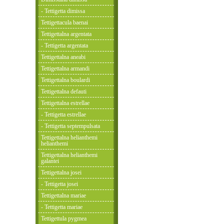
- Tettigetta dimissa
Tettigettacula baenai
Tettigettalna argentata
- Tettigetta argentata
Tettigettalna aneabi
Tettigettalna armandi
Tettigettalna boulardi
Tettigettalna defauti
Tettigettalna estrellae
- Tettigetta estrellae
- Tettigetta septempulsata
Tettigettalna helianthemi
helianthemi
Tettigettalna helianthemi
galantei
Tettigettalna josei
- Tettigetta josei
Tettigettalna mariae
- Tettigetta mariae
Tettigettula pygmea