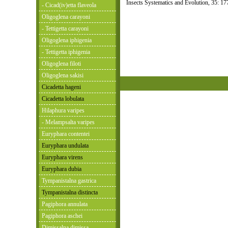
Insects Systematics and Evolution, 35: 1
- Cicad(iv)etta flaveola
Oligoglena carayoni
- Tettigetta carayoni
Oligoglena iphigenia
- Tettigetta iphigenia
Oligoglena filoti
Oligoglena sakisi
Cicadetta hageni
Cicadetta lobulata
Hilaphura varipes
- Melampsalta varipes
Euryphara contentei
Euryphara undulata
Euryphara virens
Euryphara dubia
Tympanistalna gastrica
Tympanistalna distincta
Pagiphora annulata
Pagiphora aschei
Dimissalna dimissa