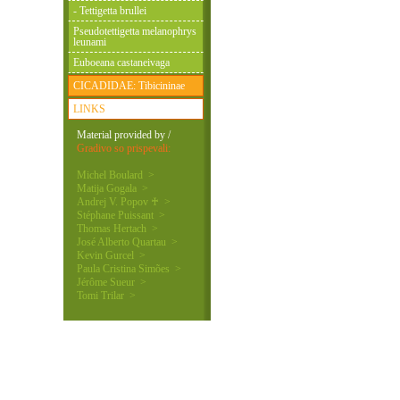
- Tettigetta brullei
Pseudotettigetta melanophrys
leunami
Euboeana castaneivaga
CICADIDAE: Tibicininae
LINKS
Material provided by /
Gradivo so prispevali:
Michel Boulard >
Matija Gogala >
Andrej V. Popov ♰ >
Stéphane Puissant >
Thomas Hertach >
José Alberto Quartau >
Kevin Gurcel >
Paula Cristina Simões >
Jérôme Sueur >
Tomi Trilar >