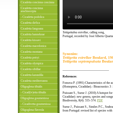
Cicadetta concinna concinna
Cicadetta concinna
arachnocepta
- Cicadetta podolica
Cicadetta dirfica
Cicadetta fangoana
Tettigettalna estrellae
, calling song,
Cicadetta hannekeae
Portugal, recorded by José Alberto Quarta
Cicadetta kissavi
Cicadetta macedonica
Cicadetta montana
Synonim:
Tettigetta estrellae
Boulard, 19
Cicadetta petryi
Tettigetta septempulsata
Boular
Cicadetta olympica
Cicadetta sibillae
----------------------------------------------
Cicadetta karandila
References
:
Cicadetta mediterranea
Fonseca P. (1991) Characteristics of the ac
Oligoglena tibialis
(Homoptera, Cicadidae).- Bioacoustics 3 
- Cicad(iv)etta tibialis
Puissant S., Sueur J. (2010) A hotspot for
Cicadidae): new genera, species and song
Oligoglena goumenissa
Biodiversity, 8(4): 555–574.
PDF
- Cicadivetta goumenissa
Sueur J., Puissant S., Simões P.C., Seabr
Oligoglena flaveola
from Portugal: revised list of species with