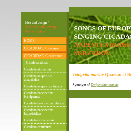
Idea and design /
SONGS OF EURO
Zamisel in oblikovanje:
Matija Gogala
SINGING CICADAS
HOME
NAPEVI EVROPS
CICADIDAE: Cicadinae
ŠKRŽADOV
CICADIDAE: Cicadettinae
- Cicadetta adusta
Cicadetta albipennis
Tettigetta mariae
Quartau et B
Cicadetta anapaistica
anapaistica
Synonym of
Tettigettalna mariae
Cicadetta anapaistica lucana
Cicadetta brevipennis
brevipennis
Cicadetta brevipennis litoralis
Cicadetta brevipennis
hippolaidica
Cicadetta cerdaniensis
Cicadetta cantilatrix