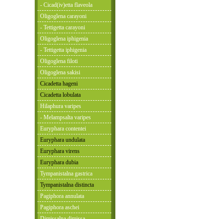
- Cicad(iv)etta flaveola
Oligoglena carayoni
- Tettigetta carayoni
Oligoglena iphigenia
- Tettigetta iphigenia
Oligoglena filoti
Oligoglena sakisi
Cicadetta hageni
Cicadetta lobulata
Hilaphura varipes
- Melampsalta varipes
Euryphara contentei
Euryphara undulata
Euryphara virens
Euryphara dubia
Tympanistalna gastrica
Tympanistalna distincta
Pagiphora annulata
Pagiphora aschei
Dimissalna dimissa