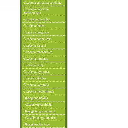
Cicadetta concinna concinna
Cicadetta concinna
arachnocepta
- Cicadetta podolica
Cicadetta dirfica
Cicadetta fangoana
Cicadetta hannekeae
Cicadetta kissavi
Cicadetta macedonica
Cicadetta montana
Cicadetta petryi
Cicadetta olympica
Cicadetta sibillae
Cicadetta karandila
Cicadetta mediterranea
Oligoglena tibialis
- Cicad(iv)etta tibialis
Oligoglena goumenissa
- Cicadivetta goumenissa
Oligoglena flaveola