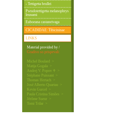
- Tettigetta brullei
Pseudotettigetta melanophrys
leunami
Euboeana castaneivaga
CICADIDAE: Tibicininae
LINKS
Material provided by /
Gradivo so prispevali:
Michel Boulard >
Matija Gogala >
Andrej V. Popov ♰ >
Stéphane Puissant >
Thomas Hertach >
José Alberto Quartau >
Kevin Gurcel >
Paula Cristina Simões >
Jérôme Sueur >
Tomi Trilar >