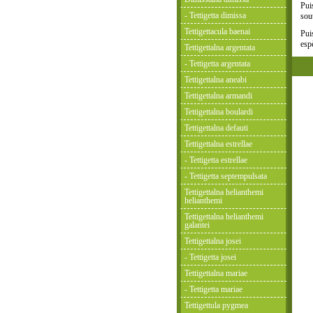
Pui
- Tettigetta dimissa
sou
Tettigettacula baenai
Pui
esp
Tettigettalna argentata
- Tettigetta argentata
Tettigettalna aneabi
Tettigettalna armandi
Tettigettalna boulardi
Tettigettalna defauti
Tettigettalna estrellae
- Tettigetta estrellae
- Tettigetta septempulsata
Tettigettalna helianthemi
helianthemi
Tettigettalna helianthemi
galantei
Tettigettalna josei
- Tettigetta josei
Tettigettalna mariae
- Tettigetta mariae
Tettigettula pygmea