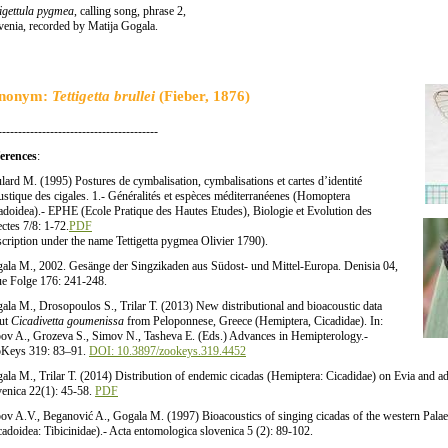
tigettula pygmea
, calling song, phrase 2,
venia, recorded by Matija Gogala.
nonym:
Tettigetta brullei
(Fieber, 1876)
----------------------------------------
erences
:
lard M. (1995) Postures de cymbalisation, cymbalisations et cartes d’identité
ustique des cigales. 1.- Généralités et espèces méditerranéenes (Homoptera
adoidea).- EPHE (Ecole Pratique des Hautes Etudes), Biologie et Evolution des
ectes 7/8: 1-72.
PDF
scription under the name Tettigetta pygmea Olivier 1790).
ala M., 2002. Gesänge der Singzikaden aus Südost- und Mittel-Europa. Denisia 04,
e Folge 176: 241-248.
ala M., Drosopoulos S., Trilar T. (2013) New distributional and bioacoustic data
ut
Cicadivetta goumenissa
from Peloponnese, Greece (Hemiptera, Cicadidae). In:
ov A., Grozeva S., Simov N., Tasheva E. (Eds.) Advances in Hemipterology.-
Keys 319: 83–91.
DOI: 10.3897/zookeys.319.4452
ala M., Trilar T. (2014) Distribution of endemic cicadas (Hemiptera: Cicadidae) on Evia and ad
venica 22(1): 45-58.
PDF
ov A.V., Beganović A., Gogala M. (1997) Bioacoustics of singing cicadas of the western Palae
cadoidea: Tibicinidae).- Acta entomologica slovenica 5 (2): 89-102.