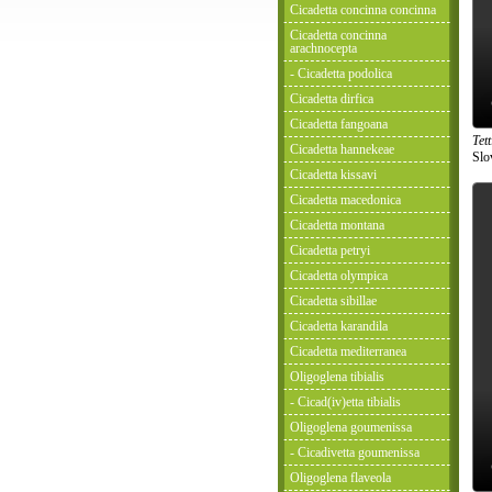
Cicadetta concinna concinna
Cicadetta concinna
arachnocepta
- Cicadetta podolica
Cicadetta dirfica
Cicadetta fangoana
Tet
Cicadetta hannekeae
Slo
Cicadetta kissavi
Cicadetta macedonica
Cicadetta montana
Cicadetta petryi
Cicadetta olympica
Cicadetta sibillae
Cicadetta karandila
Cicadetta mediterranea
Oligoglena tibialis
- Cicad(iv)etta tibialis
Oligoglena goumenissa
- Cicadivetta goumenissa
Oligoglena flaveola