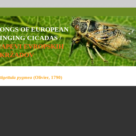
SONGS OF EUROPEAN
INGING CICADAS /
NAPEVI EVROPSKIH
ŠKRŽADOV
ttigettula pygmea
(Olivier, 1790)