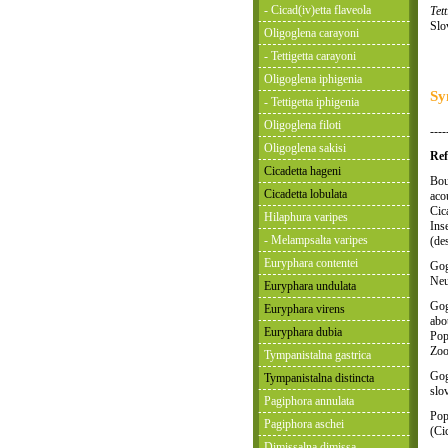
- Cicad(iv)etta flaveola
Tet
Slo
Oligoglena carayoni
- Tettigetta carayoni
Oligoglena iphigenia
Sy
- Tettigetta iphigenia
Oligoglena filoti
----
Oligoglena sakisi
Ref
Cicadetta hageni
Bou
Cicadetta lobulata
aco
Cic
Hilaphura varipes
Ins
- Melampsalta varipes
(de
Euryphara contentei
Gog
Neu
Euryphara undulata
Gog
Euryphara virens
abo
Euryphara dubia
Pop
Zoo
Tympanistalna gastrica
Gog
Tympanistalna distincta
slo
Pagiphora annulata
Pop
Pagiphora aschei
(Ci
Dimissalna dimissa