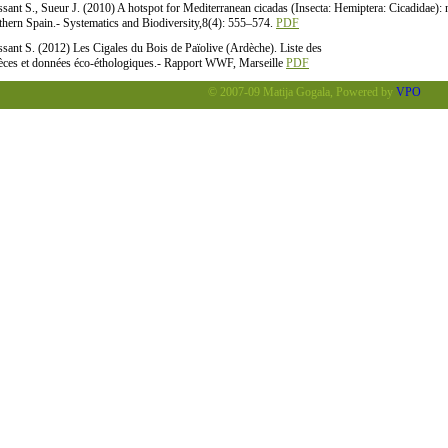
ssant S., Sueur J. (2010) A hotspot for Mediterranean cicadas (Insecta: Hemiptera: Cicadidae):
thern Spain.- Systematics and Biodiversity,8(4): 555–574.
PDF
ssant S. (2012) Les Cigales du Bois de Païolive (Ardèche). Liste des
èces et données éco-éthologiques.- Rapport WWF, Marseille
PDF
© 2007-09 Matija Gogala, Powered by
VPO