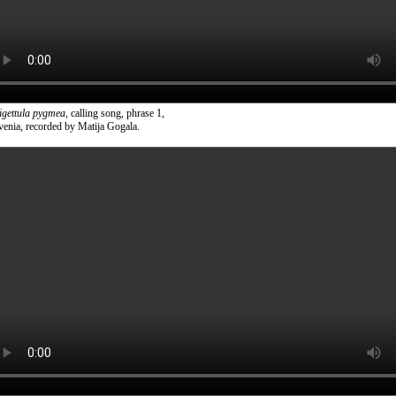
tigettula pygmea
, calling song, phrase 1,
venia, recorded by Matija Gogala.