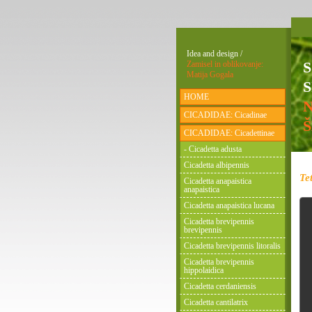
Idea and design /
Zamisel in oblikovanje:
Matija Gogala
S
HOME
CICADIDAE: Cicadinae
CICADIDAE: Cicadettinae
- Cicadetta adusta
Cicadetta albipennis
Te
Cicadetta anapaistica
anapaistica
Cicadetta anapaistica lucana
Cicadetta brevipennis
brevipennis
Cicadetta brevipennis litoralis
Cicadetta brevipennis
hippolaidica
Cicadetta cerdaniensis
Cicadetta cantilatrix