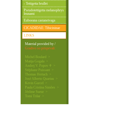
- Tettigetta brullei
Pseudotettigetta melanophrys
leunami
Euboeana castaneivaga
CICADIDAE: Tibicininae
LINKS
Material provided by /
Gradivo so prispevali:
Michel Boulard >
Matija Gogala >
Andrej V. Popov ♰ >
Stéphane Puissant >
Thomas Hertach >
José Alberto Quartau >
Kevin Gurcel >
Paula Cristina Simões >
Jérôme Sueur >
Tomi Trilar >