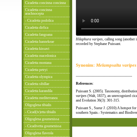
Cicadetta concinna concinna
Cicadetta concinna
arachnocepta
- Cicadetta podolica
Cicadetta dirfica
Cicadetta fangoana
Hilaphura varipes
, calling song (another 
Cicadetta hannekeae
recorded by Stephane Puissant.
Cicadetta kissavi
Cicadetta macedonica
Cicadetta montana
Synonim:
Melampsalta varipes
Cicadetta petryi
----------------------------------------------
Cicadetta olympica
References
:
Cicadetta sibillae
Cicadetta karandila
Puissant S. (2005). Taxonomy, distribution
varipes
(Walt, 1837), an unrecognized cica
Cicadetta mediterranea
and Evolution 36(3): 301-315.
Oligoglena tibialis
Puissant S., Sueur J. (2010) A hotspot fo
- Cicad(iv)etta tibialis
southern Spain.- Systematics and Biodive
Oligoglena goumenissa
- Cicadivetta goumenissa
Oligoglena flaveola