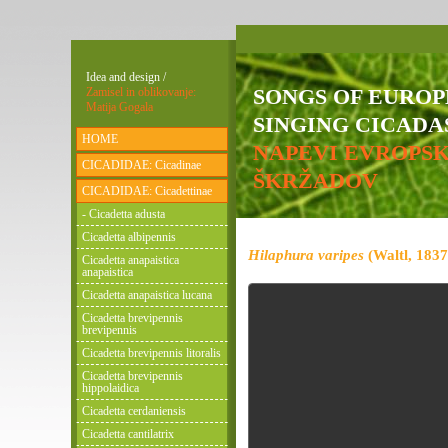
Idea and design /
SONGS OF EURO
Zamisel in oblikovanje:
Matija Gogala
SINGING CICADAS
HOME
NAPEVI EVROPS
CICADIDAE: Cicadinae
ŠKRŽADOV
CICADIDAE: Cicadettinae
- Cicadetta adusta
Cicadetta albipennis
Hilaphura varipes
(Waltl, 1837
Cicadetta anapaistica
anapaistica
Cicadetta anapaistica lucana
Cicadetta brevipennis
brevipennis
Cicadetta brevipennis litoralis
Cicadetta brevipennis
hippolaidica
Cicadetta cerdaniensis
Cicadetta cantilatrix