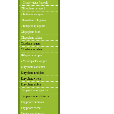
- Cicad(iv)etta flaveola
Oligoglena carayoni
- Tettigetta carayoni
Oligoglena iphigenia
- Tettigetta iphigenia
Oligoglena filoti
Oligoglena sakisi
Cicadetta hageni
Cicadetta lobulata
Hilaphura varipes
- Melampsalta varipes
Euryphara contentei
Euryphara undulata
Euryphara virens
Euryphara dubia
Tympanistalna gastrica
Tympanistalna distincta
Pagiphora annulata
Pagiphora aschei
Dimissalna dimissa