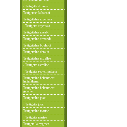
- Tettigetta dimissa
Tettigettacula baenai
Tettigettalna argentata
- Tettigetta argentata
Tettigettalna aneabi
Tettigettalna armandi
Tettigettalna boulardi
Tettigettalna defauti
Tettigettalna estrellae
- Tettigetta estrellae
- Tettigetta septempulsata
Tettigettalna helianthemi
helianthemi
Tettigettalna helianthemi
galantei
Tettigettalna josei
- Tettigetta josei
Tettigettalna mariae
- Tettigetta mariae
Tettigettula pygmea