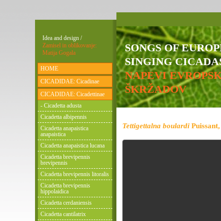
Idea and design /
SONGS OF EURO
Zamisel in oblikovanje:
Matija Gogala
SINGING CICADAS
HOME
NAPEVI EVROPS
CICADIDAE: Cicadinae
ŠKRŽADOV
CICADIDAE: Cicadettinae
- Cicadetta adusta
Cicadetta albipennis
Tettigettalna boulardi
Puissant,
Cicadetta anapaistica
anapaistica
Cicadetta anapaistica lucana
Cicadetta brevipennis
brevipennis
Cicadetta brevipennis litoralis
Cicadetta brevipennis
hippolaidica
Cicadetta cerdaniensis
Cicadetta cantilatrix