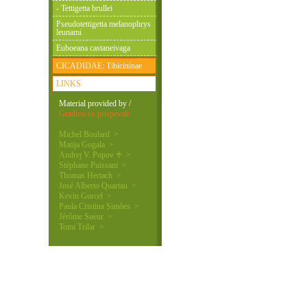
- Tettigetta brullei
Pseudotettigetta melanophrys
leunami
Euboeana castaneivaga
CICADIDAE: Tibicininae
LINKS
Material provided by /
Gradivo so prispevali:
Michel Boulard >
Matija Gogala >
Andrej V. Popov ♰ >
Stéphane Puissant >
Thomas Hertach >
José Alberto Quartau >
Kevin Gurcel >
Paula Cristina Simões >
Jérôme Sueur >
Tomi Trilar >