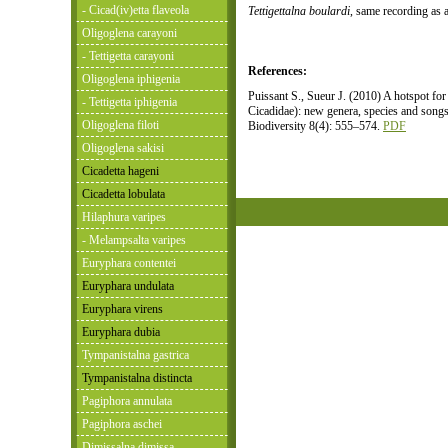
- Cicad(iv)etta flaveola
Tettigettalna boulardi
, same recording as 
Oligoglena carayoni
- Tettigetta carayoni
References:
Oligoglena iphigenia
Puissant S., Sueur J. (2010) A hotspot for
- Tettigetta iphigenia
Cicadidae): new genera, species and song
Oligoglena filoti
Biodiversity 8(4): 555–574.
PDF
Oligoglena sakisi
Cicadetta hageni
Cicadetta lobulata
Hilaphura varipes
- Melampsalta varipes
Euryphara contentei
Euryphara undulata
Euryphara virens
Euryphara dubia
Tympanistalna gastrica
Tympanistalna distincta
Pagiphora annulata
Pagiphora aschei
Dimissalna dimissa