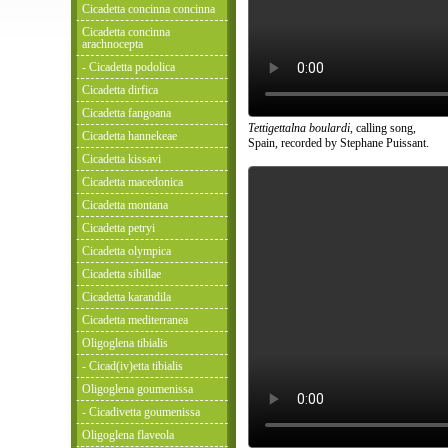
Cicadetta concinna concinna
Cicadetta concinna
arachnocepta
- Cicadetta podolica
Cicadetta dirfica
Cicadetta fangoana
Tettigettalna boulardi
, calling song,
Cicadetta hannekeae
Spain, recorded by Stephane Puissant.
Cicadetta kissavi
Cicadetta macedonica
Cicadetta montana
Cicadetta petryi
Cicadetta olympica
Cicadetta sibillae
Cicadetta karandila
Cicadetta mediterranea
Oligoglena tibialis
- Cicad(iv)etta tibialis
Oligoglena goumenissa
- Cicadivetta goumenissa
Oligoglena flaveola