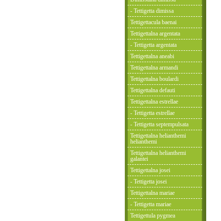
- Tettigetta dimissa
Tettigettacula baenai
Tettigettalna argentata
- Tettigetta argentata
Tettigettalna aneabi
Tettigettalna armandi
Tettigettalna boulardi
Tettigettalna defauti
Tettigettalna estrellae
- Tettigetta estrellae
- Tettigetta septempulsata
Tettigettalna helianthemi
helianthemi
Tettigettalna helianthemi
galantei
Tettigettalna josei
- Tettigetta josei
Tettigettalna mariae
- Tettigetta mariae
Tettigettula pygmea