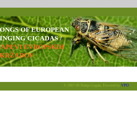
SONGS OF EUROPEAN
INGING CICADAS /
NAPEVI EVROPSKIH
ŠKRŽADOV
© 2007-09 Matija Gogala, Powered by
VPO