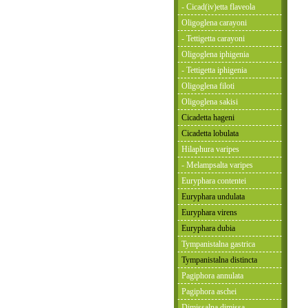
- Cicad(iv)etta flaveola
Oligoglena carayoni
- Tettigetta carayoni
Oligoglena iphigenia
- Tettigetta iphigenia
Oligoglena filoti
Oligoglena sakisi
Cicadetta hageni
Cicadetta lobulata
Hilaphura varipes
- Melampsalta varipes
Euryphara contentei
Euryphara undulata
Euryphara virens
Euryphara dubia
Tympanistalna gastrica
Tympanistalna distincta
Pagiphora annulata
Pagiphora aschei
Dimissalna dimissa