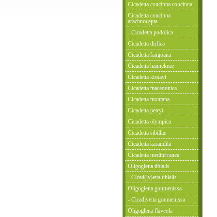
Cicadetta concinna concinna
Cicadetta concinna
arachnocepta
- Cicadetta podolica
Cicadetta dirfica
Cicadetta fangoana
Cicadetta hannekeae
Cicadetta kissavi
Cicadetta macedonica
Cicadetta montana
Cicadetta petryi
Cicadetta olympica
Cicadetta sibillae
Cicadetta karandila
Cicadetta mediterranea
Oligoglena tibialis
- Cicad(iv)etta tibialis
Oligoglena goumenissa
- Cicadivetta goumenissa
Oligoglena flaveola