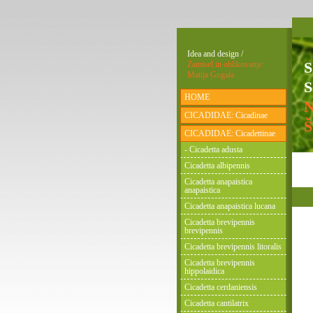
Idea and design /
Zamisel in oblikovanje:
Matija Gogala
S
HOME
CICADIDAE: Cicadinae
CICADIDAE: Cicadettinae
- Cicadetta adusta
Cicadetta albipennis
Cicadetta anapaistica
anapaistica
Cicadetta anapaistica lucana
Cicadetta brevipennis
brevipennis
Cicadetta brevipennis litoralis
Cicadetta brevipennis
hippolaidica
Cicadetta cerdaniensis
Cicadetta cantilatrix